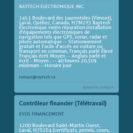
RAYTECH ELECTRONIQUE INC.
1451 Boulevard des Laurentides (Vimont),
Laval, Québec, Canada, H7M2Y3 Raytech
Électronique vente réparation installation
d'équipements électroniques de
navigation tels que GPS, sonar, radar et
pilote automatique -- Stationnement
gratuit et Facile d'accès en voiture ou
transport en commun, Français parlé Élevé
Français écrit Moyen -- Anglais parlé et
écrit - Moyen , -- 40 heures 20,50$
minimum --Horaire Jour
tomasz@raytech.ca
Ajouter le 22/04/26
Contrôleur financier (Télétravail)
EVOL FINANCEMENT
1200 Boulevard Saint-Martin Ouest,
Laval, H7S2E4 (certificats, permis, cours,