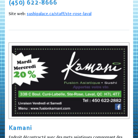
(450) 622-8666
Site web:
sushipalace.ca/staff/ste-rose-laval
Kamani
Endroit décontracté avec des mets asiatiques comprenant des