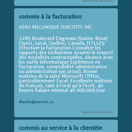
Ajouter le 04/08/26
commis à la facturation
AERO MECANIQUE TURCOTTE INC.
1289 Boulevard Dagenais (Sainte-Rose)
Ouest, Laval, Québec, Canada, H7L5Z9
Effectuer la facturation Consulter les
rapports des techniciens Assurer le respect
des modalités contractuelles, Aisance avec
les outils informatique Expérience en
facturation, comptabilité administrative
ou administration (un atout). Bonne
maîtrise de la suite Microsoft Office,
particulièrement Excel. Excellente maîtrise
du français, tant à l’oral qu’à l’écrit. 40
heures Salaire minimal 46 000,00$ Jour
dlandry@aeromt.ca
Ajouter le 09/05/26
commis au service à la clientèle