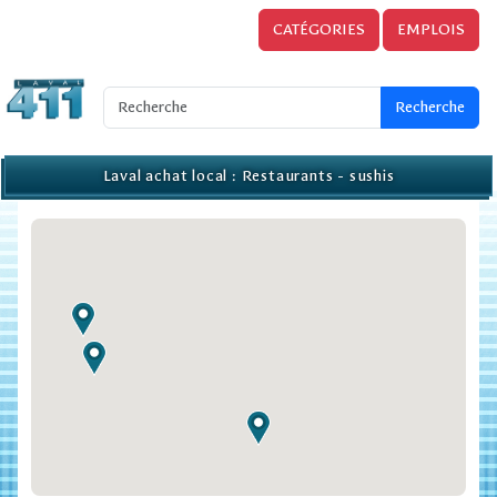
CATÉGORIES
EMPLOIS
Laval achat local : Restaurants - sushis