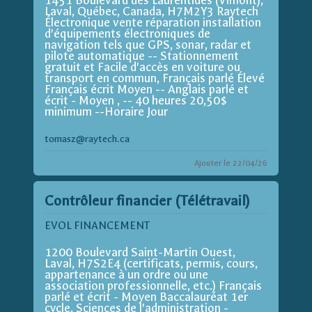
1451 Boulevard des Laurentides (Vimont),
Laval, Québec, Canada, H7M2Y3 Raytech
Électronique vente réparation installation
d'équipements électroniques de
navigation tels que GPS, sonar, radar et
pilote automatique -- Stationnement
gratuit et Facile d'accès en voiture ou
transport en commun, Français parlé Élevé
Français écrit Moyen -- Anglais parlé et
écrit - Moyen , -- 40 heures 20,50$
minimum --Horaire Jour
tomasz@raytech.ca
Ajouter le 22/04/26
Contrôleur financier (Télétravail)
EVOL FINANCEMENT
1200 Boulevard Saint-Martin Ouest,
Laval, H7S2E4 (certificats, permis, cours,
appartenance à un ordre ou une
association professionnelle, etc.) Français
parlé et écrit - Moyen Baccalauréat 1er
cycle, Sciences de l'administration -