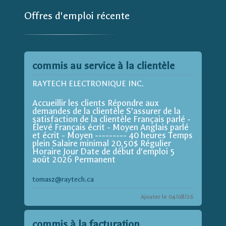
Offres d'emploi récente
commis au service à la clientèle
RAYTECH ELECTRONIQUE INC.
Accueillir les clients Répondre aux
demandes de la clientèle S'assurer de la
satisfaction de la clientèle Français parlé -
Élevé Français écrit - Moyen Anglais parlé
et écrit - Moyen --------- 40 heures Temps
plein Salaire minimal 20,50$ Régulier
Horaire Jour Date de début d'emploi 5
août 2026 Permanent
tomasz@raytech.ca
Ajouter le 04/08/26
commis à la facturation