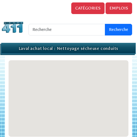
CATÉGORIES
EMPLOIS
Laval achat local : Nettoyage sécheuse conduits