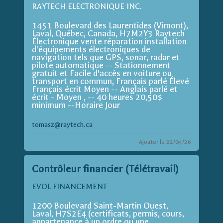
RAYTECH ELECTRONIQUE INC.
1451 Boulevard des Laurentides (Vimont),
Laval, Québec, Canada, H7M2Y3 Raytech
Électronique vente réparation installation
d'équipements électroniques de
navigation tels que GPS, sonar, radar et
pilote automatique -- Stationnement
gratuit et Facile d'accès en voiture ou
transport en commun, Français parlé Élevé
Français écrit Moyen -- Anglais parlé et
écrit - Moyen , -- 40 heures 20,50$
minimum --Horaire Jour
tomasz@raytech.ca
Ajouter le 22/04/26
Contrôleur financier (Télétravail)
EVOL FINANCEMENT
1200 Boulevard Saint-Martin Ouest,
Laval, H7S2E4 (certificats, permis, cours,
appartenance à un ordre ou une