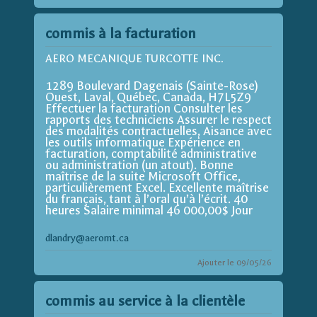
commis à la facturation
AERO MECANIQUE TURCOTTE INC.
1289 Boulevard Dagenais (Sainte-Rose)
Ouest, Laval, Québec, Canada, H7L5Z9
Effectuer la facturation Consulter les
rapports des techniciens Assurer le respect
des modalités contractuelles, Aisance avec
les outils informatique Expérience en
facturation, comptabilité administrative
ou administration (un atout). Bonne
maîtrise de la suite Microsoft Office,
particulièrement Excel. Excellente maîtrise
du français, tant à l’oral qu’à l’écrit. 40
heures Salaire minimal 46 000,00$ Jour
dlandry@aeromt.ca
Ajouter le 09/05/26
commis au service à la clientèle