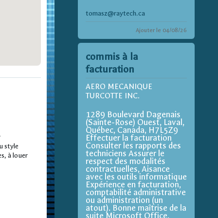
tomasz@raytech.ca
Ajouter le 04/08/26
commis à la
facturation
AERO MECANIQUE
TURCOTTE INC.
1289 Boulevard Dagenais
(Sainte-Rose) Ouest, Laval,
Québec, Canada, H7L5Z9
r
Effectuer la facturation
Consulter les rapports des
u style
techniciens Assurer le
s, à louer
respect des modalités
contractuelles, Aisance
avec les outils informatique
Expérience en facturation,
comptabilité administrative
ou administration (un
atout). Bonne maîtrise de la
suite Microsoft Office,