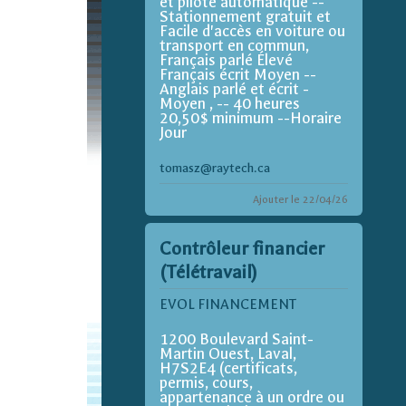
et pilote automatique --
Stationnement gratuit et
Facile d'accès en voiture ou
transport en commun,
Français parlé Élevé
Français écrit Moyen --
Anglais parlé et écrit -
Moyen , -- 40 heures
20,50$ minimum --Horaire
Jour
tomasz@raytech.ca
Ajouter le 22/04/26
Contrôleur financier
(Télétravail)
EVOL FINANCEMENT
1200 Boulevard Saint-
Martin Ouest, Laval,
H7S2E4 (certificats,
permis, cours,
appartenance à un ordre ou