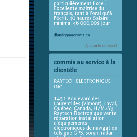
particulièrement Excel.
Excellente maîtrise du
français, tant à l’oral qu’à
l’écrit. 40 heures Salaire
minimal 46 000,00$ Jour
dlandry@aeromt.ca
Ajouter le 09/05/26
commis au service à la
clientèle
RAYTECH ELECTRONIQUE
INC.
1451 Boulevard des
Laurentides (Vimont), Laval,
Québec, Canada, H7M2Y3
Raytech Électronique vente
réparation installation
d'équipements
électroniques de navigation
tels que GPS, sonar, radar