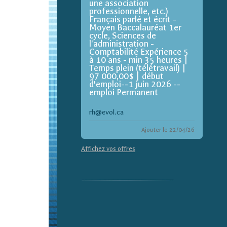
une association
professionnelle, etc.)
Français parlé et écrit -
Moyen Baccalauréat 1er
cycle, Sciences de
l'administration -
Comptabilité Expérience 5
à 10 ans - min 35 heures |
Temps plein (télétravail) |
97 000,00$ | début
d'emploi--1 juin 2026 --
emploi Permanent
rh@evol.ca
Ajouter le 22/04/26
Affichez vos offres