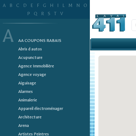
A
B
C
D
E
F
G
H
I
L
M
N
O
P
Q
R
S
T
V
A
AA COUPONS RABAIS
Abris d autos
Acupuncture
Agence Immobilière
Agence voyage
Aiguisage
Alarmes
Animalerie
Appareil électroménager
Architecture
Arena
Artistes Peintres