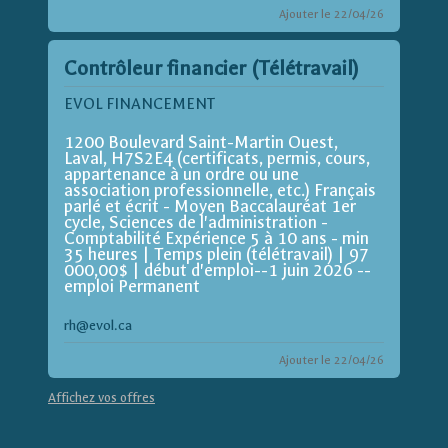
Ajouter le 22/04/26
Contrôleur financier (Télétravail)
EVOL FINANCEMENT
1200 Boulevard Saint-Martin Ouest,
Laval, H7S2E4 (certificats, permis, cours,
appartenance à un ordre ou une
association professionnelle, etc.) Français
parlé et écrit - Moyen Baccalauréat 1er
cycle, Sciences de l'administration -
Comptabilité Expérience 5 à 10 ans - min
35 heures | Temps plein (télétravail) | 97
000,00$ | début d'emploi--1 juin 2026 --
emploi Permanent
rh@evol.ca
Ajouter le 22/04/26
Affichez vos offres