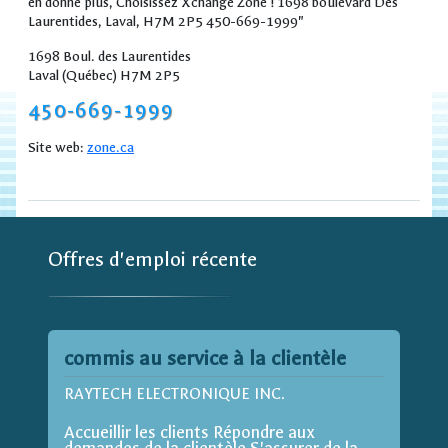
en donne plus, Choisissez Xchange Zone ! 1698 boulevard Des
Laurentides, Laval, H7M 2P5 450-669-1999"
1698 Boul. des Laurentides
Laval (Québec) H7M 2P5
450-669-1999
Site web:
zone.ca
Offres d'emploi récente
commis au service à la clientèle
RAYTECH ELECTRONIQUE INC.
Accueillir les clients Répondre aux