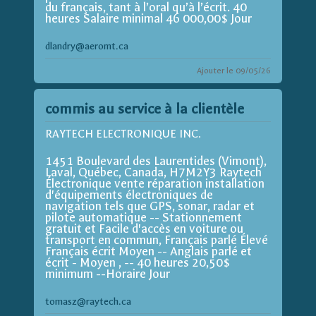
du français, tant à l’oral qu’à l’écrit. 40
heures Salaire minimal 46 000,00$ Jour
dlandry@aeromt.ca
Ajouter le 09/05/26
commis au service à la clientèle
RAYTECH ELECTRONIQUE INC.
1451 Boulevard des Laurentides (Vimont),
Laval, Québec, Canada, H7M2Y3 Raytech
Électronique vente réparation installation
d'équipements électroniques de
navigation tels que GPS, sonar, radar et
pilote automatique -- Stationnement
gratuit et Facile d'accès en voiture ou
transport en commun, Français parlé Élevé
Français écrit Moyen -- Anglais parlé et
écrit - Moyen , -- 40 heures 20,50$
minimum --Horaire Jour
tomasz@raytech.ca