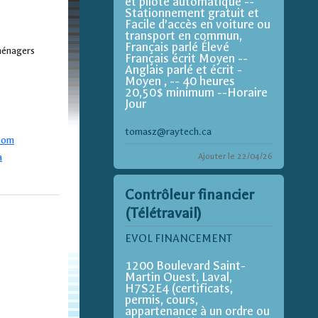
et pilote automatique --
Stationnement gratuit et
Facile d'accès en voiture ou
transport en commun,
Français parlé Élevé
oménagers
Français écrit Moyen --
Anglais parlé et écrit -
Moyen , -- 40 heures
20,50$ minimum --Horaire
Jour
tomasz@raytech.ca
com
a
Ajouter le 22/04/26
Contrôleur financier
(Télétravail)
EVOL FINANCEMENT
1200 Boulevard Saint-
Martin Ouest, Laval,
H7S2E4 (certificats,
permis, cours,
appartenance à un ordre ou