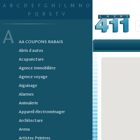
A
B
C
D
E
F
G
H
I
L
M
N
O
P
Q
R
S
T
V
A
AA COUPONS RABAIS
Abris d autos
Acupuncture
Agence Immobilière
Agence voyage
Aiguisage
Alarmes
Animalerie
Appareil électroménager
Architecture
Arena
Artistes Peintres