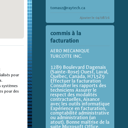
tomasz@raytech.ca
Ajouter le 04/08/26
commis à la
facturation
AERO MECANIQUE
TURCOTTE INC.
1289 Boulevard Dagenais
t
(Sainte-Rose) Ouest, Laval,
ialisés pour
Québec, Canada, H7L5Z9
s.
Effectuer la facturation
Consulter les rapports des
es systèmes
techniciens Assurer le
es pour des
respect des modalités
contractuelles, Aisance
avec les outils informatique
Expérience en facturation,
comptabilité administrative
ou administration (un
atout). Bonne maîtrise de la
suite Microsoft Office,