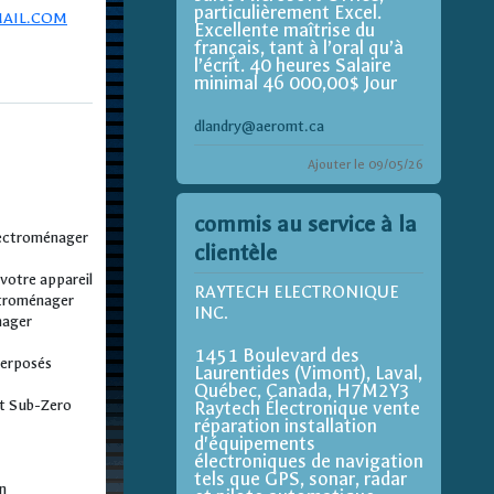
particulièrement Excel.
AIL.COM
Excellente maîtrise du
français, tant à l’oral qu’à
l’écrit. 40 heures Salaire
minimal 46 000,00$ Jour
dlandry@aeromt.ca
Ajouter le 09/05/26
commis au service à la
électroménager
clientèle
e votre appareil
RAYTECH ELECTRONIQUE
ectroménager
INC.
nager
1451 Boulevard des
perposés
Laurentides (Vimont), Laval,
Québec, Canada, H7M2Y3
et Sub-Zero
Raytech Électronique vente
réparation installation
d'équipements
électroniques de navigation
tels que GPS, sonar, radar
on