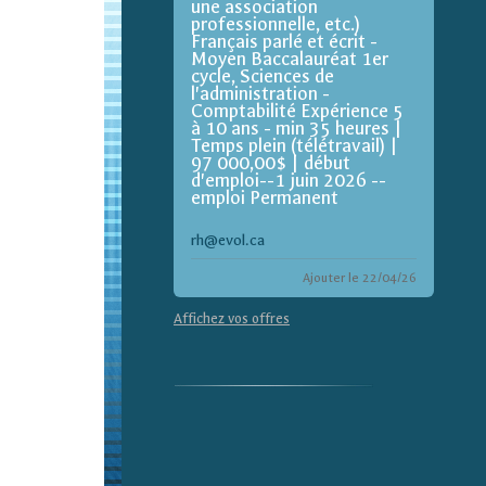
une association
professionnelle, etc.)
Français parlé et écrit -
Moyen Baccalauréat 1er
cycle, Sciences de
l'administration -
Comptabilité Expérience 5
à 10 ans - min 35 heures |
Temps plein (télétravail) |
97 000,00$ | début
d'emploi--1 juin 2026 --
emploi Permanent
rh@evol.ca
Ajouter le 22/04/26
Affichez vos offres