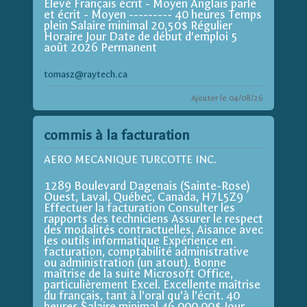
Élevé Français écrit - Moyen Anglais parlé
et écrit - Moyen --------- 40 heures Temps
plein Salaire minimal 20,50$ Régulier
Horaire Jour Date de début d'emploi 5
août 2026 Permanent
tomasz@raytech.ca
Ajouter le 04/08/26
commis à la facturation
AERO MECANIQUE TURCOTTE INC.
1289 Boulevard Dagenais (Sainte-Rose)
Ouest, Laval, Québec, Canada, H7L5Z9
Effectuer la facturation Consulter les
rapports des techniciens Assurer le respect
des modalités contractuelles, Aisance avec
les outils informatique Expérience en
facturation, comptabilité administrative
ou administration (un atout). Bonne
maîtrise de la suite Microsoft Office,
particulièrement Excel. Excellente maîtrise
du français, tant à l’oral qu’à l’écrit. 40
heures Salaire minimal 46 000,00$ Jour