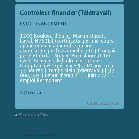
Contrôleur financier (Télétravail)
EVOL FINANCEMENT
1200 Boulevard Saint-Martin Ouest,
Laval, H7S2E4 (certificats, permis, cours,
appartenance à un ordre ou une
association professionnelle, etc.) Français
parlé et écrit - Moyen Baccalauréat 1er
cycle, Sciences de l'administration -
Comptabilité Expérience 5 à 10 ans - min
35 heures | Temps plein (télétravail) | 97
000,00$ | début d'emploi--1 juin 2026 --
emploi Permanent
rh@evol.ca
Ajouter le 22/04/26
Affichez vos offres