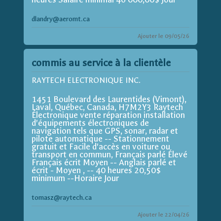
dlandry@aeromt.ca
Ajouter le 09/05/26
commis au service à la clientèle
RAYTECH ELECTRONIQUE INC.
1451 Boulevard des Laurentides (Vimont),
Laval, Québec, Canada, H7M2Y3 Raytech
Électronique vente réparation installation
d'équipements électroniques de
navigation tels que GPS, sonar, radar et
pilote automatique -- Stationnement
gratuit et Facile d'accès en voiture ou
transport en commun, Français parlé Élevé
Français écrit Moyen -- Anglais parlé et
écrit - Moyen , -- 40 heures 20,50$
minimum --Horaire Jour
tomasz@raytech.ca
Ajouter le 22/04/26