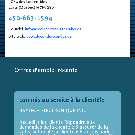
2084 des Laurentides
Laval (Québec) H7M 2Y6
450-663-1594
Courriel:
info@ecoledeconduiteandys.ca
Site web:
ecoledeconduiteandys.ca
Offres d'emploi récente
commis au service à la clientèle
RAYTECH ELECTRONIQUE INC.
Accueillir les clients Répondre aux
demandes de la clientèle S'assurer de la
satisfaction de la clientèle Français parlé -