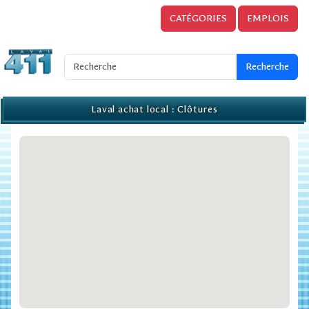
CATÉGORIES
EMPLOIS
Laval achat local : Clôtures