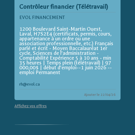
Contrôleur financier (Télétravail)
EVOL FINANCEMENT
1200 Boulevard Saint-Martin Ouest,
Laval, H7S2E4 (certificats, permis, cours,
appartenance à un ordre ou une
association professionnelle, etc.) Français
parlé et écrit - Moyen Baccalauréat 1er
cycle, Sciences de l'administration -
Comptabilité Expérience 5 à 10 ans - min
35 heures | Temps plein (télétravail) | 97
000,00$ | début d'emploi--1 juin 2026 --
emploi Permanent
rh@evol.ca
Ajouter le 22/04/26
Affichez vos offres