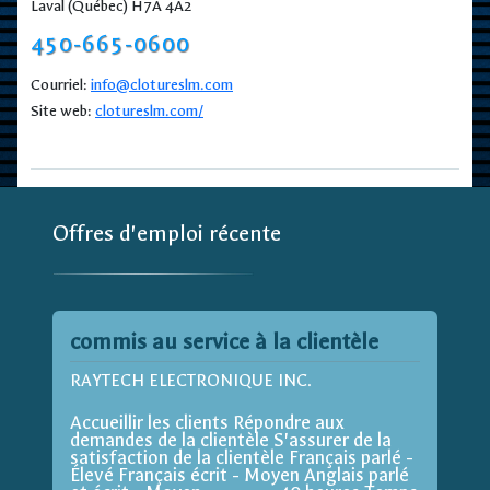
Laval (Québec) H7A 4A2
450-665-0600
Courriel:
info@clotureslm.com
Site web:
clotureslm.com/
Offres d'emploi récente
commis au service à la clientèle
RAYTECH ELECTRONIQUE INC.
Accueillir les clients Répondre aux
demandes de la clientèle S'assurer de la
satisfaction de la clientèle Français parlé -
Élevé Français écrit - Moyen Anglais parlé