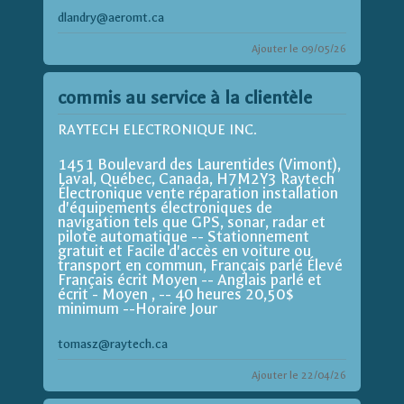
dlandry@aeromt.ca
Ajouter le 09/05/26
commis au service à la clientèle
RAYTECH ELECTRONIQUE INC.
1451 Boulevard des Laurentides (Vimont),
Laval, Québec, Canada, H7M2Y3 Raytech
Électronique vente réparation installation
d'équipements électroniques de
navigation tels que GPS, sonar, radar et
pilote automatique -- Stationnement
gratuit et Facile d'accès en voiture ou
transport en commun, Français parlé Élevé
Français écrit Moyen -- Anglais parlé et
écrit - Moyen , -- 40 heures 20,50$
minimum --Horaire Jour
tomasz@raytech.ca
Ajouter le 22/04/26